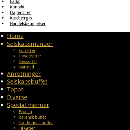
Fadøl
Kontakt
Dagens ret
Kastbjerg Is
Handelsbetingelser
Home
Selskabsmenuer
Forretter
Hovedretter
Desserter
Natmad
Anretninger
Selskabsbuffet
Tapas
Diverse
Special menuer
Brunch
Italiensk buffet
Landmands buffet
Til Grillen