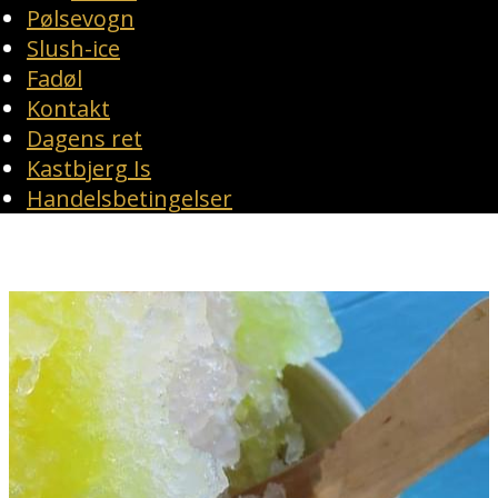
Pølsevogn
Slush-ice
Fadøl
Kontakt
Dagens ret
Kastbjerg Is
Handelsbetingelser