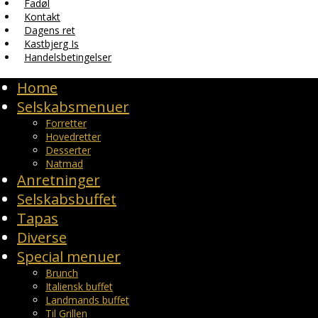
Fadøl
Kontakt
Dagens ret
Kastbjerg Is
Handelsbetingelser
Home
Selskabsmenuer
Forretter
Hovedretter
Desserter
Natmad
Anretninger
Selskabsbuffet
Tapas
Diverse
Special menuer
Brunch
Italiensk buffet
Landmands buffet
Til Grillen