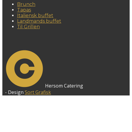
Brunch
Tapas
Italiensk buffet
Landmands buffet
Til Grillen
Hersom Catering
- Design
Sort Grafisk